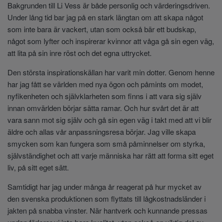
Bakgrunden till Li Vess är både personlig och värderingsdriven.
Under lång tid bar jag på en stark längtan om att skapa något
som inte bara är vackert, utan som också bär ett budskap,
något som lyfter och inspirerar kvinnor att våga gå sin egen väg,
att lita på sin inre röst och det egna uttrycket.
Den största inspirationskällan har varit min dotter. Genom henne
har jag fått se världen med nya ögon och påmints om modet,
nyfikenheten och självklarheten som finns i att vara sig själv
innan omvärlden börjar sätta ramar. Och hur svårt det är att
vara sann mot sig själv och gå sin egen väg i takt med att vi blir
äldre och allas vår anpassningsresa börjar. Jag ville skapa
smycken som kan fungera som små påminnelser om styrka,
självständighet och att varje människa har rätt att forma sitt eget
liv, på sitt eget sätt.
Samtidigt har jag under många år reagerat på hur mycket av
den svenska produktionen som flyttats till lågkostnadsländer i
jakten på snabba vinster. När hantverk och kunnande pressas